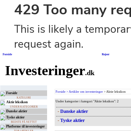
Forside
|
Rejser
Investeringer
.dk
Forside >
Artikler om investeringer
> Aktie leksikon
Forside
KATEGORI
Under kategorier i kategori "Aktie leksikon": 2
Aktie leksikon
UNDER KATEGORIER
-
Danske aktier
Danske aktier
Tyske aktier
-
Tyske aktier
BEDSTE PÅ NETTET
Platforme til investeringer